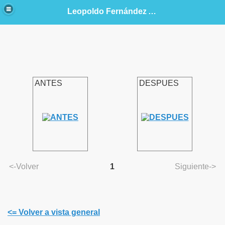
head>
Leopoldo Fernández Alonso. Angiología y Cirugía Vascular
ANTES
DESPUES
<-Volver
1
Siguiente->
 explicando la técnica
<= Volver a vista general